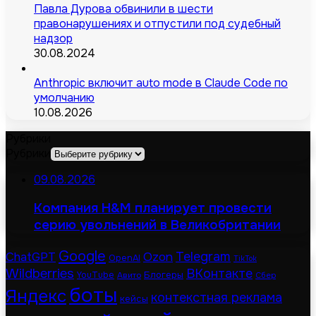
Павла Дурова обвинили в шести
правонарушениях и отпустили под судебный
надзор
30.08.2024
Anthropic включит auto mode в Claude Code по
умолчанию
10.08.2026
Рубрики
Рубрики
09.08.2026
Компания H&M планирует провести
серию увольнений в Великобритании
Google
Telegram
ChatGPT
Ozon
OpenAI
TikTok
Wildberries
ВКонтакте
Блогеры
YouTube
Авито
Сбер
боты
Яндекс
контекстная реклама
кейсы