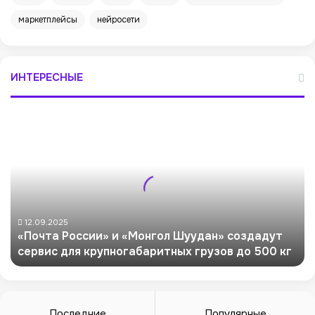
маркетплейсы
нейросети
ИНТЕРЕСНЫЕ
«
П
о
ч
т
а
Р
о
12.09.2025
«Почта России» и «Монгол Шуудан» создадут
с
сервис для крупногабаритных грузов до 500 кг
с
и
и
»
и
Последние
Популярные