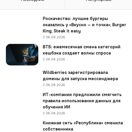
«
М
о
Роскачество: лучшие бургеры
н
оказались у «Вкусно — и точка», Burger
г
King, Steak it easy
о
06.08.2026
л
ВТБ: ежемесячная смена категорий
Ш
кешбэка создает волны спроса
у
06.08.2026
у
д
Wildberries зарегистрировала
а
домены для запуска мессенджера
н
»
06.08.2026
с
ИТ-компании предложили смягчить
о
правила использования данных для
з
обучения ИИ
д
06.08.2026
а
д
Книжная сеть «Республика» сменила
у
собственника