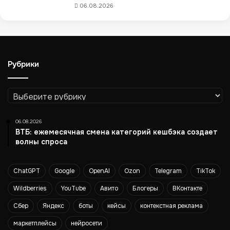
т
06.08.2026
с
е
р
в
и
Рубрики
с
д
л
Рубрики
я
к
06.08.2026
р
ВТБ: ежемесячная смена категорий кешбэка создает
у
волны спроса
п
н
о
ChatGPT
Google
OpenAI
Ozon
Telegram
TikTok
г
а
Wildberries
YouTube
Авито
Блогеры
ВКонтакте
б
Сбер
Яндекс
боты
кейсы
контекстная реклама
а
р
маркетплейсы
нейросети