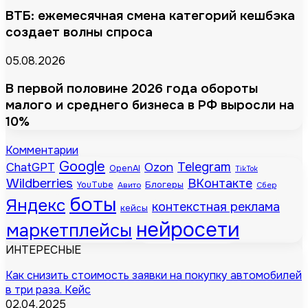
ВТБ: ежемесячная смена категорий кешбэка
создает волны спроса
05.08.2026
В первой половине 2026 года обороты
малого и среднего бизнеса в РФ выросли на
10%
Комментарии
Google
Telegram
ChatGPT
Ozon
OpenAI
TikTok
Wildberries
ВКонтакте
Блогеры
YouTube
Авито
Сбер
боты
Яндекс
контекстная реклама
кейсы
нейросети
маркетплейсы
ИНТЕРЕСНЫЕ
Как снизить стоимость заявки на покупку автомобилей
в три раза. Кейс
02.04.2025