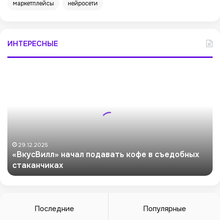
маркетплейсы
нейросети
ИНТЕРЕСНЫЕ
«
В
к
у
с
В
и
л
29.12.2025
«ВкусВилл» начал подавать кофе в съедобных
л
стаканчиках
»
н
а
ч
а
Последние
Популярные
л