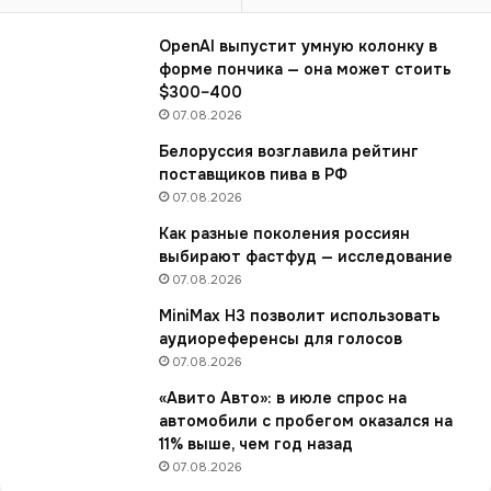
п
о
OpenAI выпустит умную колонку в
д
форме пончика — она может стоить
а
$300–400
в
07.08.2026
а
Белоруссия возглавила рейтинг
т
поставщиков пива в РФ
ь
07.08.2026
к
о
Как разные поколения россиян
ф
выбирают фастфуд — исследование
е
07.08.2026
в
MiniMax H3 позволит использовать
с
аудиореференсы для голосов
ъ
е
07.08.2026
д
«Авито Авто»: в июле спрос на
о
автомобили с пробегом оказался на
б
11% выше, чем год назад
н
07.08.2026
ы