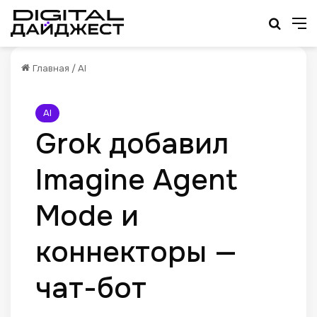
Искат
М
Главная
/
AI
AI
Grok добавил
Imagine Agent
Mode и
коннекторы —
чат-бот