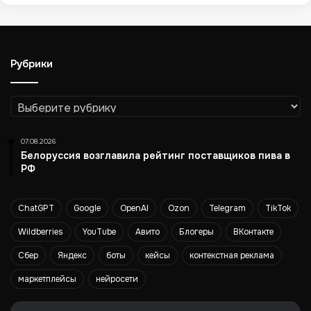
х
с
т
а
Рубрики
к
а
н
Рубрики
ч
и
к
07.08.2026
а
Белоруссия возглавила рейтинг поставщиков пива в
х
РФ
ChatGPT
Google
OpenAI
Ozon
Telegram
TikTok
Wildberries
YouTube
Авито
Блогеры
ВКонтакте
Сбер
Яндекс
боты
кейсы
контекстная реклама
маркетплейсы
нейросети