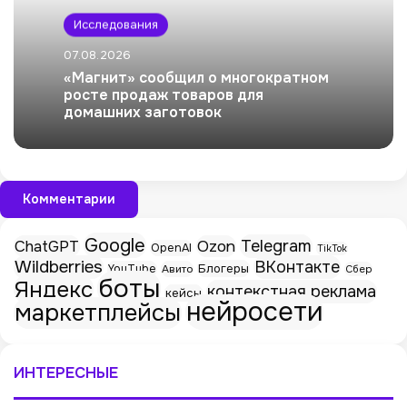
Исследования
07.08.2026
«Магнит» сообщил о многократном
росте продаж товаров для
домашних заготовок
Комментарии
Google
Telegram
ChatGPT
Ozon
OpenAI
TikTok
Wildberries
ВКонтакте
Блогеры
YouTube
Авито
Сбер
боты
Яндекс
контекстная реклама
кейсы
нейросети
маркетплейсы
ИНТЕРЕСНЫЕ