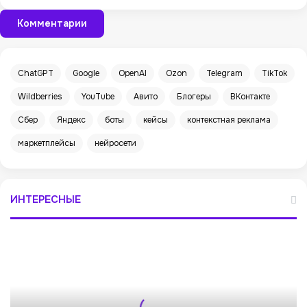
Комментарии
ChatGPT
Google
OpenAI
Ozon
Telegram
TikTok
Wildberries
YouTube
Авито
Блогеры
ВКонтакте
Сбер
Яндекс
боты
кейсы
контекстная реклама
маркетплейсы
нейросети
ИНТЕРЕСНЫЕ
В
Р
Ф
п
о