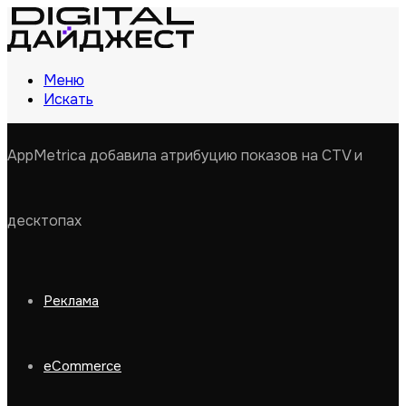
Меню
Искать
AppMetrica добавила атрибуцию показов на CTV и
десктопах
Реклама
eCommerce