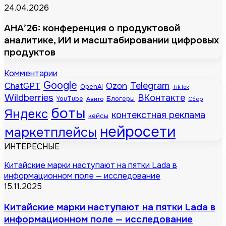
24.04.2026
АНА’26: конференция о продуктовой
аналитике, ИИ и масштабировании цифровых
продуктов
Комментарии
Google
Telegram
ChatGPT
Ozon
OpenAI
TikTok
Wildberries
ВКонтакте
Блогеры
YouTube
Авито
Сбер
боты
Яндекс
контекстная реклама
кейсы
нейросети
маркетплейсы
ИНТЕРЕСНЫЕ
Китайские марки наступают на пятки Lada в
информационном поле — исследование
15.11.2025
Китайские марки наступают на пятки Lada в
информационном поле — исследование