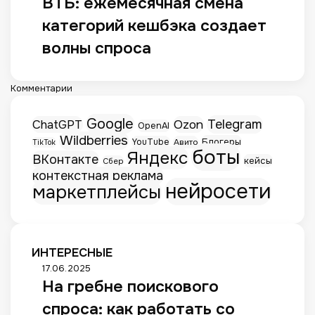
ВТБ: ежемесячная смена
категорий кешбэка создает
волны спроса
Комментарии
Google
Telegram
ChatGPT
Ozon
OpenAI
Wildberries
Блогеры
YouTube
Авито
TikTok
боты
Яндекс
ВКонтакте
кейсы
Сбер
контекстная реклама
нейросети
маркетплейсы
ИНТЕРЕСНЫЕ
Н
17.06.2025
На гребне поискового
а
г
спроса: как работать со
р