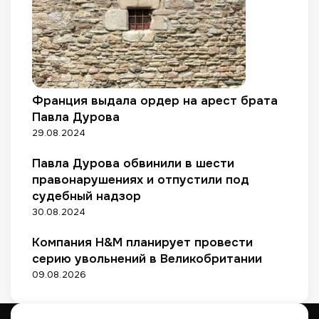
d
b
e
r
r
i
Франция выдала ордер на арест брата
e
Павла Дурова
s
29.08.2024
п
р
Павла Дурова обвинили в шести
и
правонарушениях и отпустили под
б
а
судебный надзор
н
30.08.2024
к
р
Компания H&M планирует провести
о
серию увольнений в Великобритании
т
09.08.2026
с
т
в