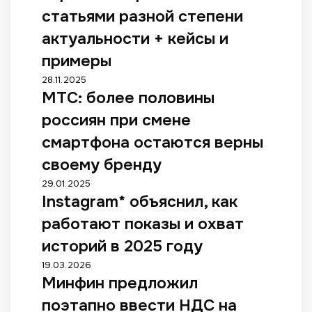
е
статьями разной степени
б
актуальности + кейсы и
н
е
примеры
п
М
28.11.2025
о
МТС: более половины
Т
и
С
с
россиян при смене
:
к
б
смартфона остаются верны
о
о
в
своему бренду
л
о
е
I
29.01.2025
г
е
Instagram* объяснил, как
n
о
п
s
с
работают показы и охват
о
t
п
л
a
историй в 2025 году
р
о
g
о
М
19.03.2026
в
r
с
Минфин предложил
и
и
a
а
н
н
m
поэтапно ввести НДС на
:
ф