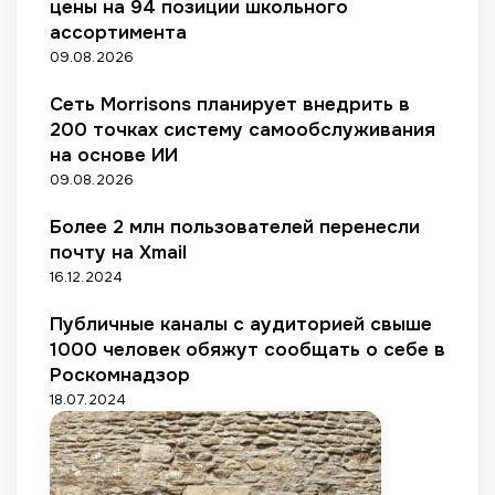
и
о
цены на 94 позиции школьного
о
и
8
2
х
с
с
ассортимента
н
н
%
F
т
т
ы
09.08.2026
о
к
M
ь
р
я
2
C
в
а
Сеть Morrisons планирует внедрить в
б
0
G
ы
д
200 точках систему самообслуживания
р
2
-
р
а
на основе ИИ
я
9
с
о
в
09.08.2026
г
е
с
ш
о
т
л
и
Более 2 млн пользователей перенесли
д
е
а
х
почту на Xmail
у
й
н
с
16.12.2024
Р
а
е
о
2
л
Публичные каналы с аудиторией свыше
с
0
л
1000 человек обяжут сообщать о себе в
с
%
е
и
Роскомнадзор
р
и
18.07.2024
о
в
W
i
l