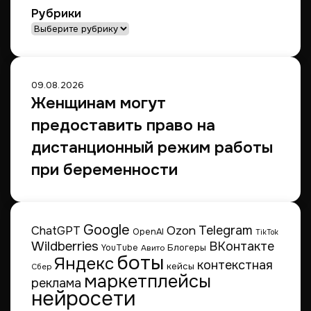
е
Рубрики
Рубрики
09.08.2026
Женщинам могут
предоставить право на
дистанционный режим работы
при беременности
Google
Telegram
ChatGPT
Ozon
OpenAI
TikTok
Wildberries
ВКонтакте
Блогеры
YouTube
Авито
боты
Яндекс
контекстная
кейсы
Сбер
маркетплейсы
реклама
нейросети